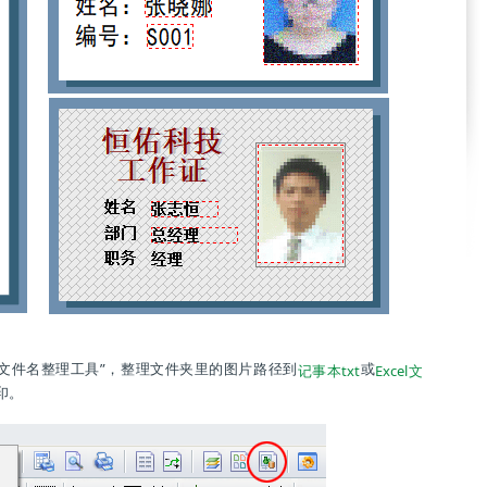
片文件名整理工具”，整理文件夹里的图片路径到
或
记事本txt
Excel文
印。